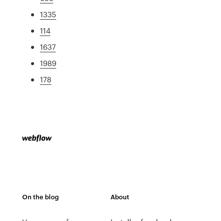
1335
114
1637
1989
178
On the blog
About