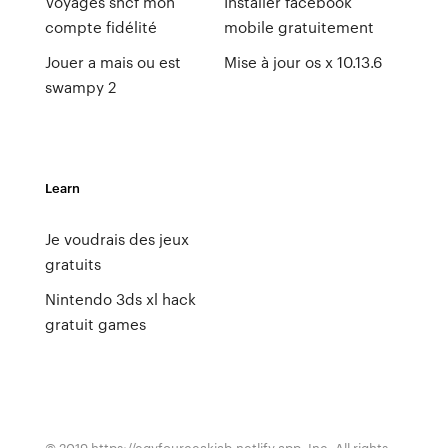
Voyages sncf mon
Installer facebook
compte fidélité
mobile gratuitement
Jouer a mais ou est
Mise à jour os x 10.13.6
swampy 2
Learn
Je voudrais des jeux
gratuits
Nintendo 3ds xl hack
gratuit games
© 2019 https://egyfourceakjab.netlify.app, Inc. All rights