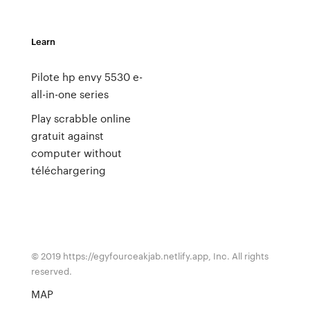
Learn
Pilote hp envy 5530 e-
all-in-one series
Play scrabble online
gratuit against
computer without
téléchargering
© 2019 https://egyfourceakjab.netlify.app, Inc. All rights
reserved.
MAP